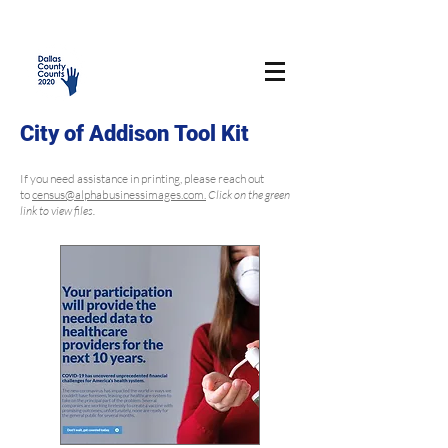
City of Addison Tool Kit
If you need assistance in printing, please reach out
to
census@alphabusinessimages.com.
Click on the green
link to view files.