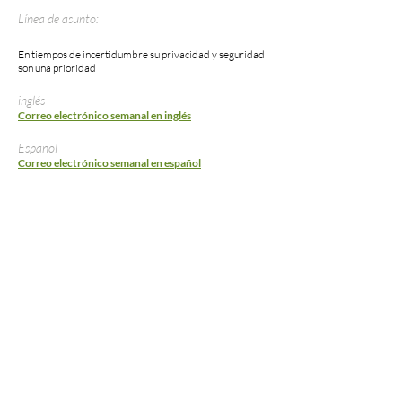
Línea de asunto:
En tiempos de incertidumbre su privacidad y seguridad
son una prioridad
inglés
Correo electrónico semanal en inglés
Español
Correo electrónico semanal en español
#DallasCuenta2020
© 2020 por el condado de Dallas en